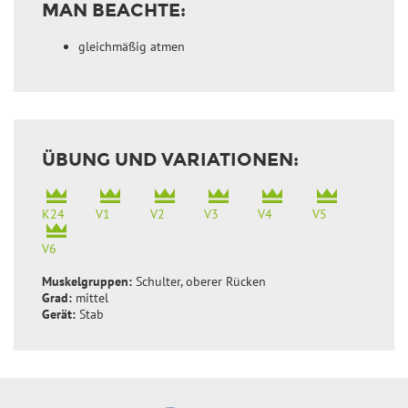
MAN BEACHTE:
gleichmäßig atmen
ÜBUNG UND VARIATIONEN:
K24
V1
V2
V3
V4
V5
V6
Muskelgruppen:
Schulter, oberer Rücken
Grad:
mittel
Gerät:
Stab