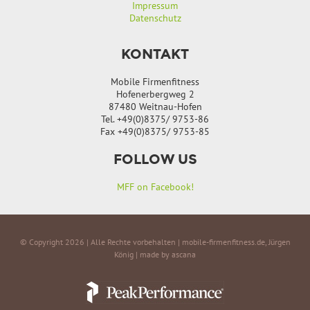
Impressum
Datenschutz
KONTAKT
Mobile Firmenfitness
Hofenerbergweg 2
87480 Weitnau-Hofen
Tel. +49(0)8375/ 9753-86
Fax +49(0)8375/ 9753-85
FOLLOW US
MFF on Facebook!
© Copyright 2026 | Alle Rechte vorbehalten | mobile-firmenfitness.de, Jürgen
König |
made by ascana