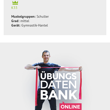
K33
Muskelgruppen:
Schulter
Grad:
mittel
Gerät:
Gymnastik-Hantel