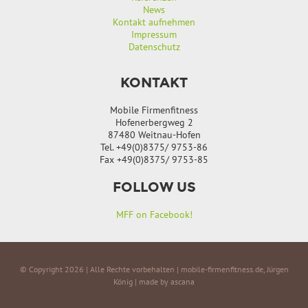
News
Kontakt aufnehmen
Impressum
Datenschutz
KONTAKT
Mobile Firmenfitness
Hofenerbergweg 2
87480 Weitnau-Hofen
Tel. +49(0)8375/ 9753-86
Fax +49(0)8375/ 9753-85
FOLLOW US
MFF on Facebook!
© Copyright 2026 | Alle Rechte vorbehalten | mobile-firmenfitness.de, Jürgen
König |
made by ascana